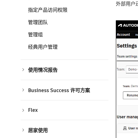
外部用户
指定产品访问权限
管理团队
管理组
经典用户管理
使用情况报告
团队洞察
使用情况报告
使用情况通知
Business Success 许可方案
座席使用情况
Flex 使用情况
许可方案概述
资源和 API 使用情况
学习计划
余额
专家辅导
Flex
常见问题解答
导出数据字段
Flex 概述
Flex 常见问题解答
居家使用
符合居家使用条件的产品