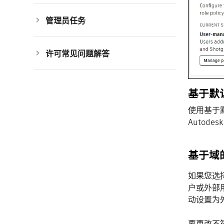
申请居家使用许可
管理员任务
公司名称或地址
设置 SSO
更新合作伙伴信息
许可常见问题解答
添加或减少座席
升级产品和许可方案
用户身份验证
跟踪团队活动
数据安全性
管理高级 AI 设置
虚拟化策略
基于默
开始使用 APS API
使用基于默认
Autod
基于域
如果您选
户或外部
动设置为
要更改不