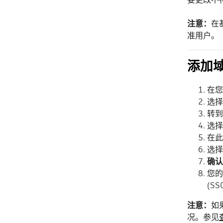
注意：
在
准用户。
添加
在您
选择
转到
选择
在此
选择
确认
您的
(S
注意：
如
况。参见