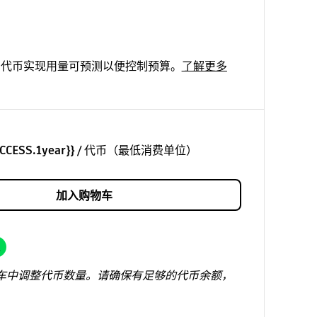
：
ex 代币实现用量可预测以便控制预算。
了解更多
ACCESS.1year}}
/
代币（最低消费单位）
加入购物车
值
车中调整代币数量。请确保有足够的代币余额，
。