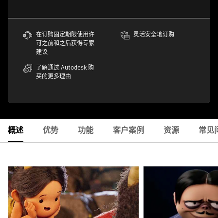
在订购固定期限使用许
灵活安全地订购
可之前和之后获得专家
建议
了解通过 Autodesk 购
买的更多理由
概述
优势
功能
客户案例
资源
常见