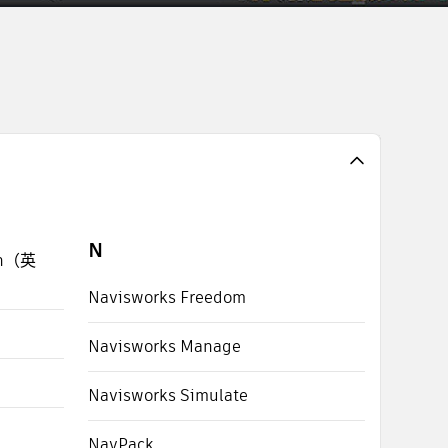
N
ion（英
Navisworks Freedom
Navisworks Manage
Navisworks Simulate
NavPack