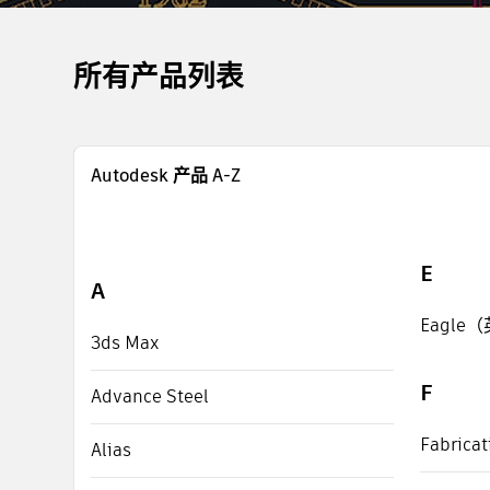
所有产品列表
Autodesk 产品 A-Z
E
A
Eagle
3ds Max
F
Advance Steel
Fabric
Alias