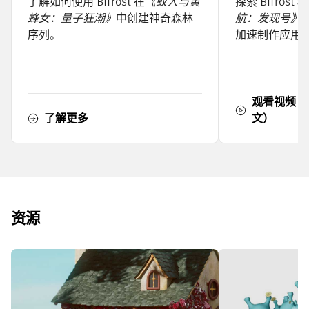
了解如何使用 Bifrost 在
《蚁人与黄
探索 Bifrost
蜂女：量子狂潮》
中创建神奇森林
航：发现号》
序列。
加速制作应用
观看视频（5
了解更多
文）
资源