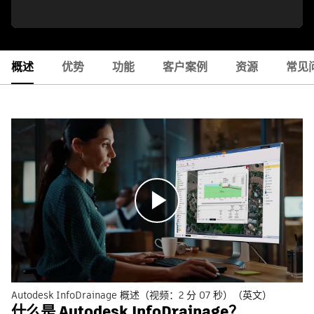
概述
优势
功能
客户案例
资源
常见
播
放
Autodesk InfoDrainage 概述（视频：2 分 07 秒）（英文）
什么是 Autodesk InfoDrainage？