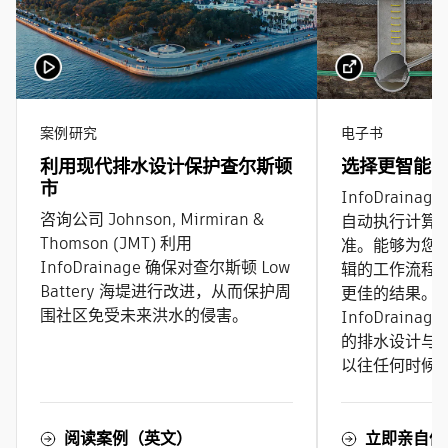
案例研究
电子书
利用现代排水设计保护查尔斯顿
选择更智能
市
InfoDrainage
咨询公司 Johnson, Mirmiran &
自动执行计算
Thomson (JMT) 利用
准。能够为您
InfoDrainage 确保对查尔斯顿 Low
辑的工作流程
Battery 海堤进行改进，从而保护周
更佳的结果。
围社区免受未来洪水的侵害。
InfoDrain
的排水设计与
以往任何时候
阅读案例（英文）
立即亲自体