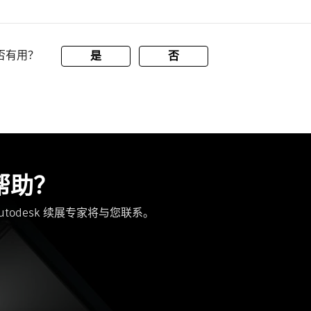
否有用？
是
否
帮助？
odesk 续展专家将与您联系。