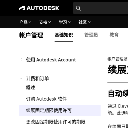
产品
支持
学习
社区
帐户管理
基础知识
管理员
教育
帐户管理基
使用 Autodesk Account
浏览 Autodesk Account
续展
创建帐户
更新您的个人资料
计费和订单
电子邮件验证
重置密码
概述
删除帐户
自动
安全与隐私
获取帮助
订购 Autodesk 软件
通过 Cl
续展固定期限使用许可
能。此选
更改固定期限使用许可的期限
在续展日