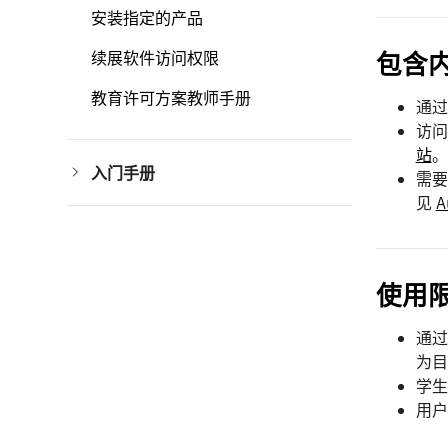
安装指定的产品
续展软件访问权限
包含
教育许可方案教师手册
通过
访问
站
。
入门手册
需要
确认管理员资格
见
A
教育机构
启用 SSO
设置课程
续展教育软件访问权限
非合格机构
教育许可方案管理员手册
使用
通过
为目
学生
用户