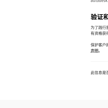
autode
验证
为了践行我
有资格获
保护客户
声明
。
此信息是