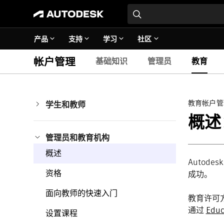
产品
支持
学习
社区
帐户管理
基础知识
管理员
教育
教育帐户管
学生和教师
概述
概述
资格
面向学生的快速入门
管理员和教育机构
安装指定的产品
续展软件访问权限
概述
教育许可方案学生手册
Auto
资格
成功。
面向教师的快速入门
教育许可
通过
Educ
设置课程