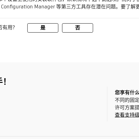
oft Configuration Manager 等第三方工具存在潜在问题。
否有用？
是
否
手！
您享有什
不同的固
许可方案
查看支持