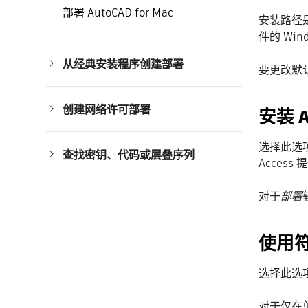
部署 AutoCAD for Mac
安装路径
件的 Wi
从经典安装程序创建部署
要更改默
从经典安装程序部署
使用经典安装程序修改部署
使用批处理文件样板
创建网络许可部署
安装 A
规划网络许可
安装网络许可软件
获取并安装网络许可文件
选择此选
查找密钥、代码或层叠序列
配置并启动网络许可服务器
Acces
查看和管理网络许可
查找产品密钥
合并网络许可文件
特征码
借用网络许可
使用许可文件分析器查看特征码
对于
部署
配置选项文件
Autodesk 产品的层叠序列
停止和重新启动网络许可服务器
Network License Manager 系统要求
使用
选择此选
对于仅在