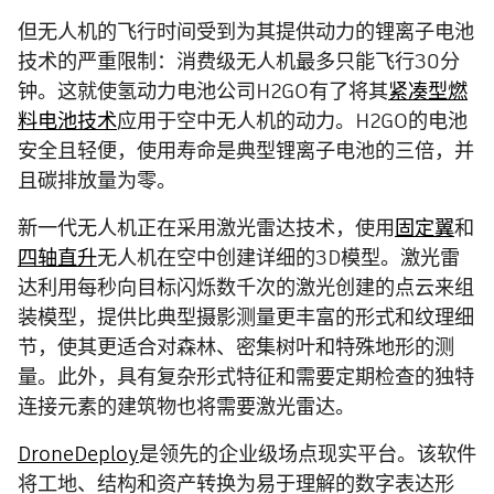
但无人机的飞行时间受到为其提供动力的锂离子电池
技术的严重限制：消费级无人机最多只能飞行30分
钟。这就使氢动力电池公司H2GO有了将其
紧凑型燃
料电池技术
应用于空中无人机的动力。H2GO的电池
安全且轻便，使用寿命是典型锂离子电池的三倍，并
且碳排放量为零。
新一代无人机正在采用激光雷达技术，使用
固定翼
和
四轴直升
无人机在空中创建详细的3D模型。激光雷
达利用每秒向目标闪烁数千次的激光创建的点云来组
装模型，提供比典型摄影测量更丰富的形式和纹理细
节，使其更适合对森林、密集树叶和特殊地形的测
量。此外，具有复杂形式特征和需要定期检查的独特
连接元素的建筑物也将需要激光雷达。
DroneDeploy
是领先的企业级场点现实平台。该软件
将工地、结构和资产转换为易于理解的数字表达形