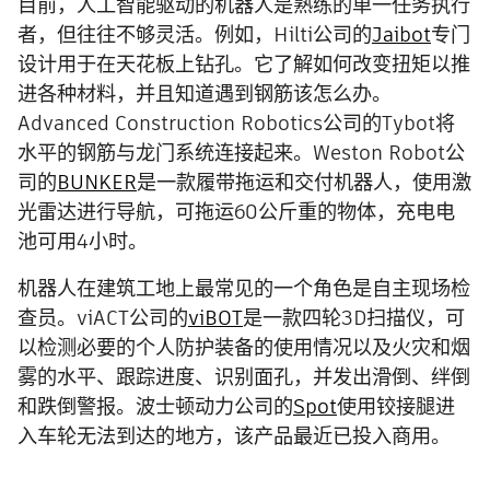
目前，人工智能驱动的机器人是熟练的单一任务执行
者，但往往不够灵活。例如，Hilti公司的
Jaibot
专门
设计用于在天花板上钻孔。它了解如何改变扭矩以推
进各种材料，并且知道遇到钢筋该怎么办。
Advanced Construction Robotics公司的Tybot将
水平的钢筋与龙门系统连接起来。Weston Robot公
司的
BUNKER
是一款履带拖运和交付机器人，使用激
光雷达进行导航，可拖运60公斤重的物体，充电电
池可用4小时。
机器人在建筑工地上最常见的一个角色是自主现场检
查员。viACT公司的
viBOT
是一款四轮3D扫描仪，可
以检测必要的个人防护装备的使用情况以及火灾和烟
雾的水平、跟踪进度、识别面孔，并发出滑倒、绊倒
和跌倒警报。波士顿动力公司的
Spot
使用铰接腿进
入车轮无法到达的地方，该产品最近已投入商用。