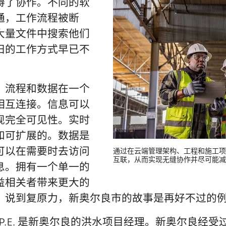
碍了协作。不同的软
通，工作流程被断
大量文件中搜索他们
旧的工作方式早已不
、流程和数据在一个
相互连接。信息可以
现完全可见性。实时
和可扩展的。数据是
可以在需要时去访问
通过在云端管理架构、工程和施工项
互联，从而实现无缝协作并尽可能减
息。拥有一个单一的
益相关者带来更大的
。说到复原力，新奥尔良市的故事是再好不过的
iams, P.E. 是新奥尔良的洪水项目经理。新奥尔良