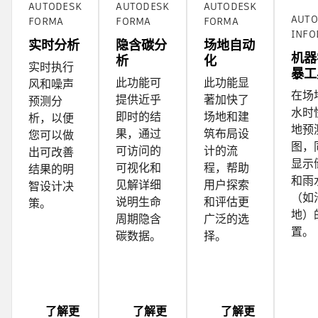
AUTODESK
AUTODESK
AUTODESK
AUTO
FORMA
FORMA
FORMA
INFO
实时分析
隐含碳分
场地自动
机器
析
化
实时执行
暴工
此功能可
此功能显
风和噪声
在场
提供近乎
著加快了
预测分
水时
即时的结
场地和建
析，以便
地预
果，通过
筑布局设
您可以做
图，
可访问的
计的流
出可改善
显示
可视化和
程，帮助
结果的明
和雨
见解详细
用户探索
智设计决
（如
说明生命
和评估更
策。
地）
周期隐含
广泛的选
置。
碳数据。
择。
了解更
了解更
了解更