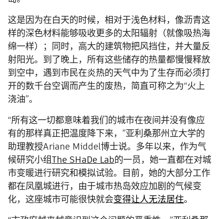
这是因为在白天的时候，相对于浅色材料，像沥青这
样的深色材料能够吸收更多的太阳辐射（就像吸热海
绵一样）；同时，高大的建筑物把风挡住，并大量反
射阳光。到了晚上，所有这些储存的热量都慢慢释放
到空中，遇到市民在炎热的天气中为了生存而必须打
开的数千台空调而产生的废热，简直可称之为“火上
浇油”。
“所有这一切都意味着我们的城市在夜间并没有像应
有的那样真正把温度降下来，”亚利桑那州立大学的
助理教授Ariane Middel博士说。多年以来，作为气
候研究小组
The SHaDe Lab
的一员，她一直都在对城
市变暖进行研究和模拟试验。目前，她的大部分工作
都在凤凰城进行，由于城市热岛效应加剧的气候变
化，这座城市可能很快就会
变得让人无法居住
。