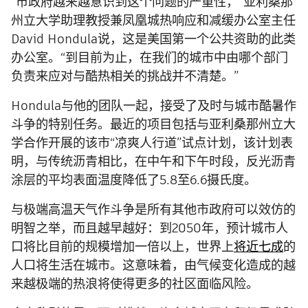
“市政府越来越意识到这个问题的严重性，”亚利桑那
州立大学助理教授兼凤凰城热响应和减缓办公室主任
David Hondula说，这是美国第一个公共资助的此类
办公室。“到目前为止，在我们的城市中由哪个部门
负责来应对与酷热相关的挑战并不清楚。”
Hondula与他的团队一起，接受了及时与城市酷暑作
斗争的特别任务。最近的项目包括与亚利桑那州立大
学合作开展的该市“凉爽人行道”试点计划，该计划表
明，与传统沥青相比，在中午和下午时段，反光沥青
涂层的平均表面温度降低了5.8至6.6摄氏度。
与极端高温天气作斗争是所有其他市政府可以效仿的
明智之举，而且越早越好：到2050年，预计城市人
口将比目前的规模增加一倍以上，世界上
将近七成
的
人口将生活在城市。这意味着，由气候变化造成的越
来越极端的热浪将使得更多的社区面临风险。