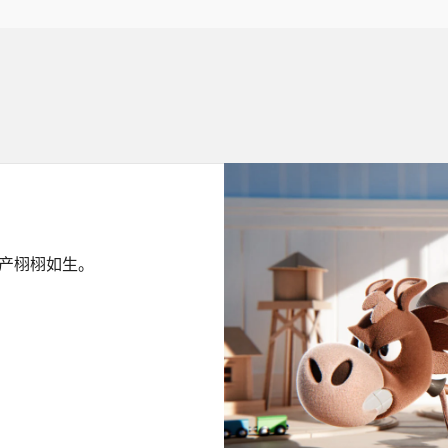
产栩栩如生。