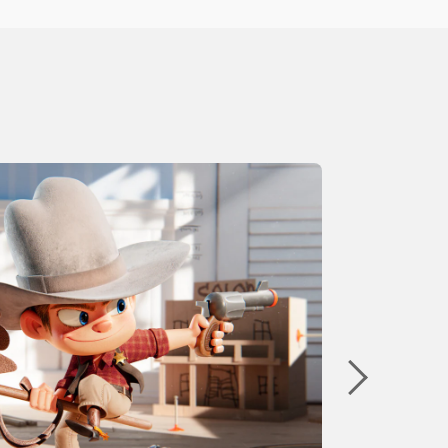
为生物
使用强
创建逼