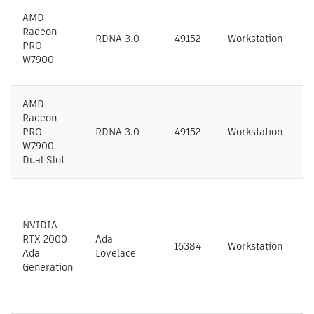
AMD
Radeon
RDNA 3.0
49152
Workstation
A
PRO
W7900
AMD
Radeon
PRO
RDNA 3.0
49152
Workstation
A
W7900
Dual Slot
NVIDIA
RTX 2000
Ada
16384
Workstation
N
Ada
Lovelace
Generation