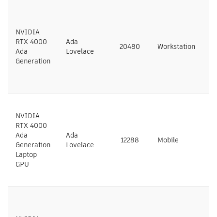
NVIDIA
RTX 4000
Ada
20480
Workstation
N
Ada
Lovelace
Generation
NVIDIA
RTX 4000
Ada
Ada
12288
Mobile
N
Generation
Lovelace
Laptop
GPU