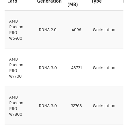
Card
Generation
Type
Ma
(MB)
AMD
Radeon
RDNA 2.0
4096
Workstation
A
PRO
W6400
AMD
Radeon
RDNA 3.0
48731
Workstation
A
PRO
W7700
AMD
Radeon
RDNA 3.0
32768
Workstation
A
PRO
W7800