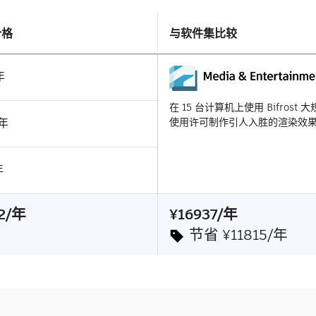
价格
与软件集比较
年
在 15 台计算机上使用 Bifrost
/年
使用许可制作引人入胜的渲染效
年
52/年
¥16937/年
节省 ¥11815/年