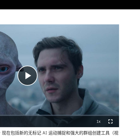
播
放
1x
播
全
放
屏
速
 现在包括新的无标记 AI 运动捕捉和强大的群组创建工具（视
度