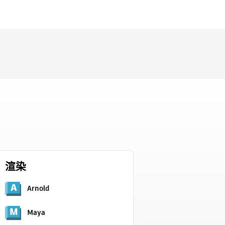
渲染
Arnold
Maya