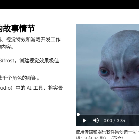
的故事情节
画、视觉特效和游戏开发工作
的内容。
 Bifrost，创建视觉效果极佳
个或数千个角色的群组。
 Studio）中的 AI 工具，将实景
。
Loaded
:
Progress
:
0%
0%
当
0:00
/
时
3:34
播
静
放
音
前
长
使用传媒和娱乐软件集创造一切 -
频：3 分 34 秒）（英文）