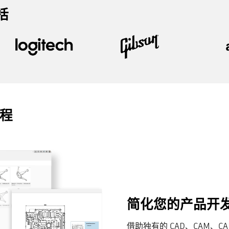
括
流程
简化您的产品开
借助独有的 CAD、CAM、C