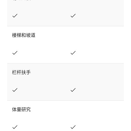
楼梯和坡道
栏杆扶手
体量研究