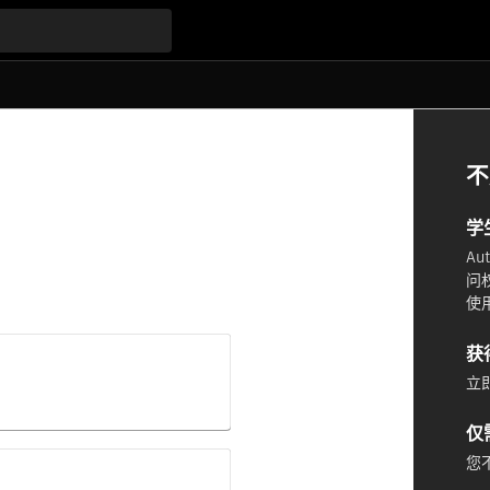
不
学
A
问
使
获
立即
仅
您