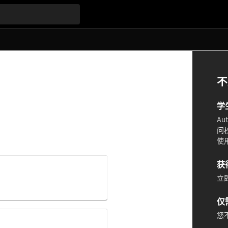
不
学
A
问
使
获
立即
仅
您