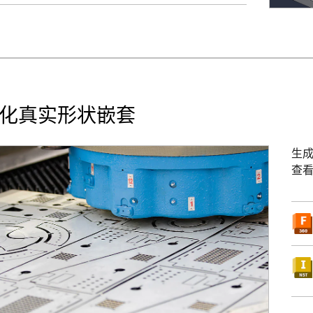
化真实形状嵌套
生
查