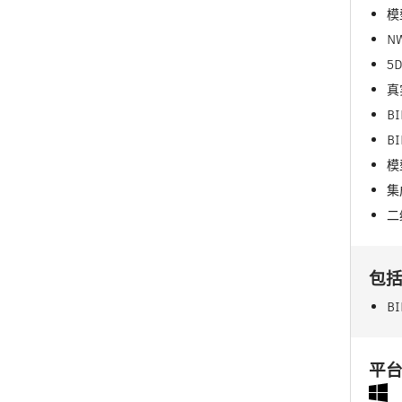
模
N
5
真
B
B
模
集
二
包
B
平