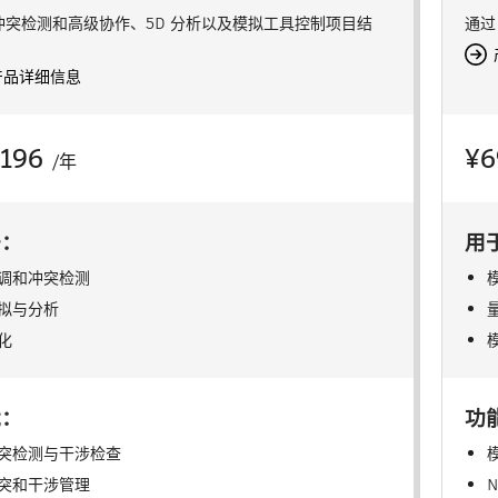
冲突检测和高级协作、5D 分析以及模拟工具控制项目结
通过
产品详细信息
7196
¥6
/年
于：
用
调和冲突检测
拟与分析
化
能：
功
突检测与干涉检查
突和干涉管理
N