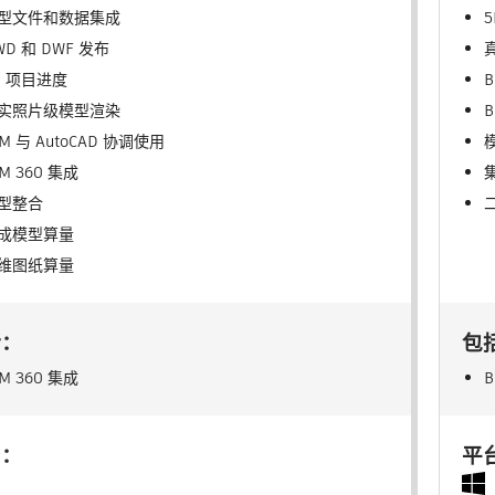
型文件和数据集成
WD 和 DWF 发布
D 项目进度
B
实照片级模型渲染
B
IM 与 AutoCAD 协调使用
IM 360 集成
型整合
成模型算量
维图纸算量
括：
包
IM 360 集成
B
台：
平