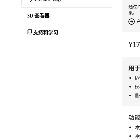
通过
果。
3D 查看器
支持和学习
¥1
用
协
模
量
功
冲
冲