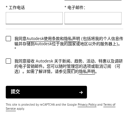
* 工作电话
* 电子邮件：
我同意
Autodesk使用条款
和
隐私声明
(包括将我的个人信息传
输并存储到Autodesk位于我的国家或地区以外的服务器上)。
*
我同意接收 Autodesk 关于新闻、趋势、活动、特惠以及调研
的电子营销邮件。您可以随时
管理
您的选项或取消订阅 （可
选）。如需了解详情，请参见我们的
隐私声明
。
提交
This site is protected by reCAPTCHA and the Google
Privacy Policy
and
Terms of
Service
apply.