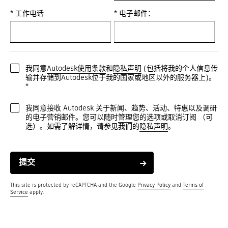
* 工作电话
* 电子邮件：
我同意
Autodesk使用条款
和
隐私声明
(包括将我的个人信息传
输并存储到Autodesk位于我的国家或地区以外的服务器上)。
*
我同意接收 Autodesk 关于新闻、趋势、活动、特惠以及调研
的电子营销邮件。您可以随时
管理
您的选项或取消订阅 （可
选）。如需了解详情，请参见我们的
隐私声明
。
提交
This site is protected by reCAPTCHA and the Google
Privacy Policy
and
Terms of
Service
apply.