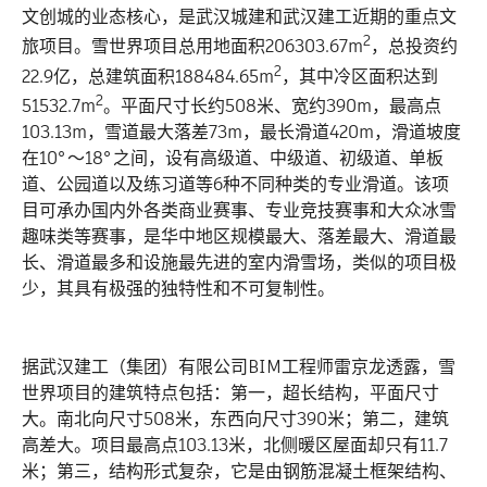
文创城的业态核心，是武汉城建和武汉建工近期的重点文
2
旅项目。雪世界项目总用地面积206303.67m
，总投资约
2
22.9亿，总建筑面积188484.65m
，其中冷区面积达到
2
51532.7m
。平面尺寸长约508米、宽约390m，最高点
103.13m，雪道最大落差73m，最长滑道420m，滑道坡度
在10°～18°之间，设有高级道、中级道、初级道、单板
道、公园道以及练习道等6种不同种类的专业滑道。该项
目可承办国内外各类商业赛事、专业竞技赛事和大众冰雪
趣味类等赛事，是华中地区规模最大、落差最大、滑道最
长、滑道最多和设施最先进的室内滑雪场，类似的项目极
少，其具有极强的独特性和不可复制性。
据武汉建工（集团）有限公司BIM工程师雷京龙透露，雪
世界项目的建筑特点包括：第一，超长结构，平面尺寸
大。南北向尺寸508米，东西向尺寸390米；第二，建筑
高差大。项目最高点103.13米，北侧暖区屋面却只有11.7
米；第三，结构形式复杂，它是由钢筋混凝土框架结构、