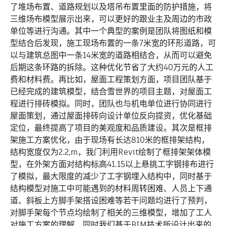
了堆场布置、道路规划以及塔吊布置里面的防护措施，将
三维场布模型展示出来，可以更好的跟业主及周边的市政
单位等进行沟通。其中一个典型的案例是团队将图纸和模
型结合后发现，施工现场布置的一条7米宽的环形道路，可
以与建筑总图中一条14米宽的道路相结合，从而可以避免
后期这条环路的拆除。这种优化节省了大约40万元的人工
费和材料费。再比如，屋面工程策划方面，项目团队基于
已经完成的建筑模型，结合雪世界的项目主题，对屋面工
程进行排砖模拟。同时，团队也与机电单位进行协同进行
屋面策划，通过屋面排砖向设计单位反向提资，优化基础
定位，最终提高了项目的美观度和品质建设。其次是框排
架施工方案优化，由于现场有长达810米的框排架结构，
结构宽度仅为2.2,m，我门利用Revit绘制了框排架架体模
型，在外架方面对结构标高41.15以上悬挑工字钢排布进行
了模拟，最大限度的减少了工字钢埋入结构中，同时基于
结构模型对施工中可能遇到的材料周转困难、人员上下通
道、斜板上方脚手架搭设困难等若干问题均进行了预判，
对脚手架每个节点均绘制了相关的三维模型，增加了工人
对施工方案的理解，同时我们基于BIM技术所设计出来的