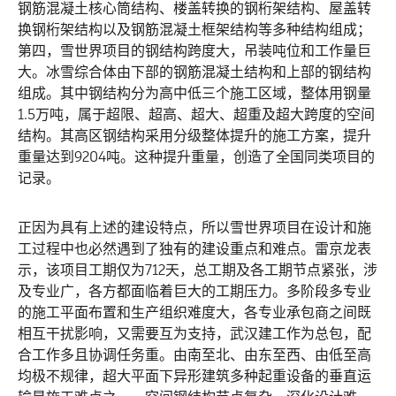
钢筋混凝土核心筒结构、楼盖转换的钢桁架结构、屋盖转
换钢桁架结构以及钢筋混凝土框架结构等多种结构组成；
第四，雪世界项目的钢结构跨度大，吊装吨位和工作量巨
大。冰雪综合体由下部的钢筋混凝土结构和上部的钢结构
组成。其中钢结构分为高中低三个施工区域，整体用钢量
1.5万吨，属于超限、超高、超大、超重及超大跨度的空间
结构。其高区钢结构采用分级整体提升的施工方案，提升
重量达到9204吨。这种提升重量，创造了全国同类项目的
记录。
正因为具有上述的建设特点，所以雪世界项目在设计和施
工过程中也必然遇到了独有的建设重点和难点。雷京龙表
示，该项目工期仅为712天，总工期及各工期节点紧张，涉
及专业广，各方都面临着巨大的工期压力。多阶段多专业
的施工平面布置和生产组织难度大，各专业承包商之间既
相互干扰影响，又需要互为支持，武汉建工作为总包，配
合工作多且协调任务重。由南至北、由东至西、由低至高
均极不规律，超大平面下异形建筑多种起重设备的垂直运