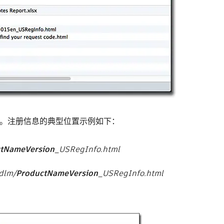
。注册信息的典型位置示例如下：
tNameVersion
_USRegInfo.html
Adlm/
ProductNameVersion
_USRegInfo.html