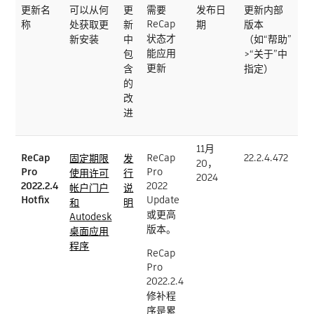
更新名
可以从何
更
需要
发布日
更新内部
ReCap
称
处获取更
新
期
版本
状态才
新安装
中
（如“帮助”
能应用
包
>“关于”中
更新
含
指定）
的
改
进
11月
ReCap
ReCap
22.2.4.472
固定期限
发
20，
Pro
Pro
使用许可
行
2024
2022.2.4
2022
帐户门户
说
Hotfix
Update
和
明
或更高
Autodesk
版本。
桌面应用
程序
ReCap
Pro
2022.2.4
修补程
序是累