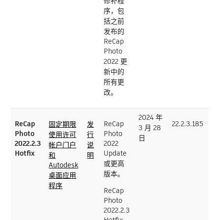
修补程
序，包
括之前
发布的
ReCap
Photo
2022 更
新中的
所有更
改。
2024 年
ReCap
ReCap
22.2.3.185
固定期限
发
3 月 28
Photo
Photo
使用许可
行
日
2022.2.3
2022
帐户门户
说
Hotfix
Update
和
明
或更高
Autodesk
版本。
桌面应用
程序
ReCap
Photo
2022.2.3
Hotfix