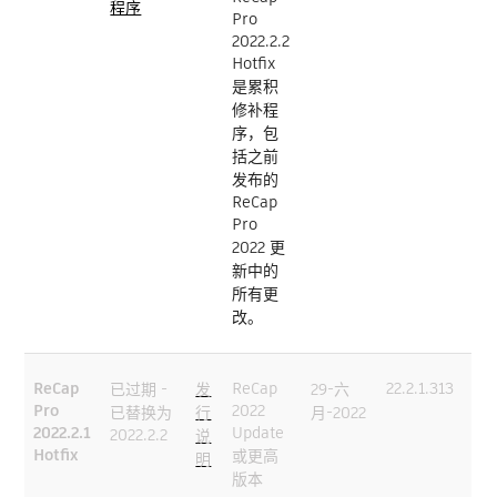
程序
Pro
2022.2.2
Hotfix
是累积
修补程
序，包
括之前
发布的
ReCap
Pro
2022 更
新中的
所有更
改。
ReCap
ReCap
22.2.1.313
已过期 -
发
29-六
Pro
2022
已替换为
行
月-2022
2022.2.1
Update
2022.2.2
说
Hotfix
或更高
明
版本