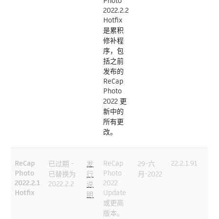
Photo
2022.2.2
Hotfix
是累积
修补程
序，包
括之前
发布的
ReCap
Photo
2022 更
新中的
所有更
改。
ReCap
ReCap
22.2.1.91
已过期 -
发
29-六
Photo
Photo
已替换为
行
月-2022
2022.2.1
2022
2022.2.2
说
Hotfix
Update
明
或更高
版本。