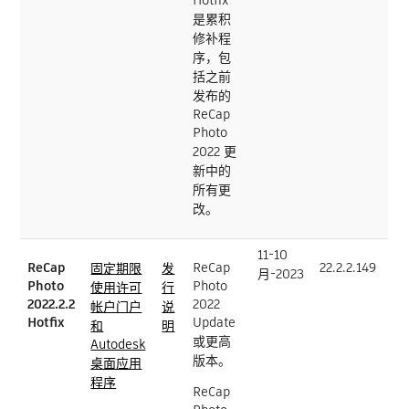
是累积
修补程
序，包
括之前
发布的
ReCap
Photo
2022 更
新中的
所有更
改。
11-10
ReCap
ReCap
22.2.2.149
固定期限
发
月-2023
Photo
Photo
使用许可
行
2022.2.2
2022
帐户门户
说
Hotfix
Update
和
明
或更高
Autodesk
版本。
桌面应用
程序
ReCap