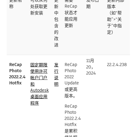
ReCap
称
处获取更
新
期
版本
状态才
新安装
中
（如“帮
能应用
包
助”>“关
更新
含
于”中指
的
定）
改
进
11月
ReCap
ReCap
22.2.4.238
固定期限
发
20，
Photo
Photo
使用许可
行
2024
2022.2.4
2022
帐户门户
说
Hotfix
Update
和
明
或更高
Autodesk
版本。
桌面应用
程序
ReCap
Photo
2022.2.4
Hotfix
是累积