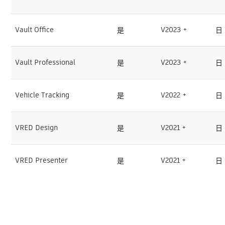
Vault Office
V2023 +
是
日
Vault Professional
V2023 +
是
日
Vehicle Tracking
V2022 +
是
日
VRED Design
V2021 +
是
日
VRED Presenter
V2021 +
是
日