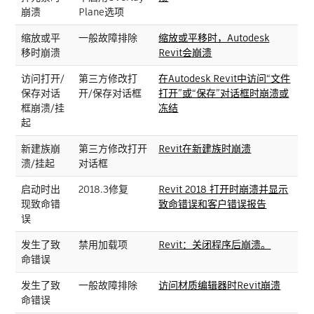
崩溃
Plane选项
缩放或平
一般故障排除
缩放或平移时，Autodesk
移时崩溃
Revit会崩溃
访问打开/
第三方修改打
在Autodesk Revit中访问“文件
保存对话
开/保存对话框
打开”或“保存”对话框时崩溃或
框崩溃/挂
冻结
起
新建族崩
第三方修改打开
Revit在新建族时崩溃
溃/挂起
对话框
启动时出
2018.3修复
Revit 2018 打开时崩溃并显示
现致命错
致命错误和客户错误报告
误
发生了致
禁用加载项
Revit：关闭程序后崩溃。
命错误
发生了致
一般故障排除
访问材质编辑器时Revit崩溃
命错误