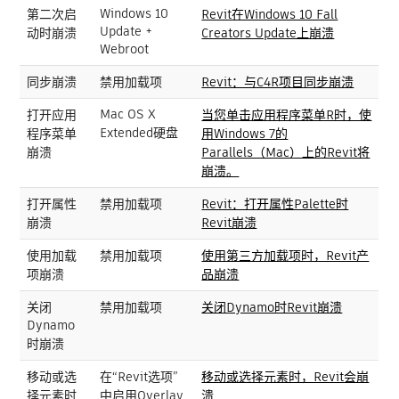
Windows 10
第二次启
Revit在Windows 10 Fall
Update +
动时崩溃
Creators Update上崩溃
Webroot
同步崩溃
禁用加载项
Revit：与C4R项目同步崩溃
Mac OS X
打开应用
当您单击应用程序菜单R时，使
Extended硬盘
程序菜单
用Windows 7的
崩溃
Parallels（Mac）上的Revit将
崩溃。
打开属性
禁用加载项
Revit：打开属性Palette时
崩溃
Revit崩溃
使用加载
禁用加载项
使用第三方加载项时，Revit产
项崩溃
品崩溃
关闭
禁用加载项
关闭Dynamo时Revit崩溃
Dynamo
时崩溃
移动或选
在“Revit选项”
移动或选择元素时，Revit会崩
择元素时
中启用Overlay
溃