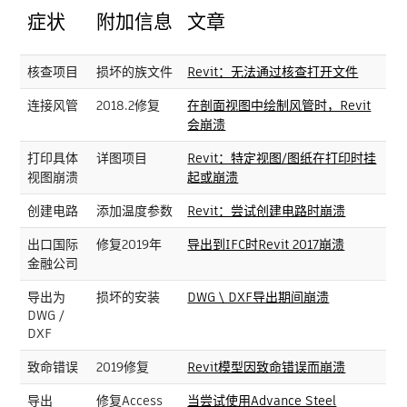
症状
附加信息
文章
核查项目
损坏的族文件
Revit：无法通过核查打开文件
连接风管
2018.2修复
在剖面视图中绘制风管时，Revit
会崩溃
打印具体
详图项目
Revit：特定视图/图纸在打印时挂
视图崩溃
起或崩溃
创建电路
添加温度参数
Revit：尝试创建电路时崩溃
出口国际
修复2019年
导出到IFC时Revit 2017崩溃
金融公司
导出为
损坏的安装
DWG \ DXF导出期间崩溃
DWG /
DXF
致命错误
2019修复
Revit模型因致命错误而崩溃
导出
修复Access
当尝试使用Advance Steel