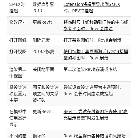
SMLX时
数据库引擎
Extension将模型导出到SMLX
2010
挂起
时，REVIT挂起
修改尺寸
更新Revit
将临时尺寸线移动到门族的中心线
参考平面时，Revit会崩溃
打开图纸
删除元素
打开某张图纸时，Revit会崩溃
打开视图
2018.2修复
使用结构工具界面激活包含链接模
型的视图时，Revit崩溃
渲染第二
关闭地平面
第二次渲染Revit崩溃或冻结
个视图
将设计选
图元和设计选
尝试设置设计选项为主选项时，
项设置为
项之间的关系
Revit会长时间崩溃或挂起
主要
被打破
在模型中
更新Revit
Revit：尝试在线管明细表使用“高
使用高亮
亮显示模型”时发生崩溃
显示
不同的错
损坏的
Revit模型提示各种错误消息崩溃