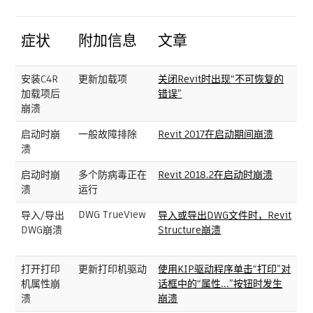
症状
附加信息
文章
安装C4R
更新加载项
关闭Revit时出现“不可恢复的
加载项后
错误”
崩溃
启动时崩
一般故障排除
Revit 2017在启动期间崩溃
溃
启动时崩
多个防病毒正在
Revit 2018.2在启动时崩溃
溃
运行
DWG TrueView
导入/导出
导入或导出DWG文件时，Revit
DWG崩溃
Structure崩溃
打开打印
更新打印机驱动
使用KIP驱动程序单击“打印”对
机属性崩
话框中的“属性...”按钮时发生
溃
崩溃