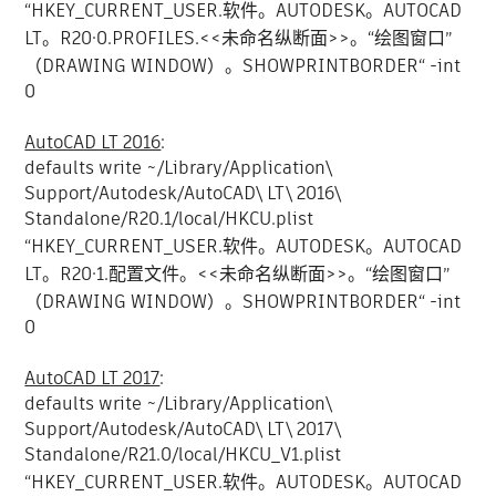
“HKEY_CURRENT_USER.软件。AUTODESK。AUTOCAD
LT。R20·0.PROFILES.<<未命名纵断面>>。“绘图窗口”
（DRAWING WINDOW）。SHOWPRINTBORDER“ -int
0
AutoCAD LT 2016
:
defaults write ~/Library/Application\
Support/Autodesk/AutoCAD\ LT\ 2016\
Standalone/R20.1/local/HKCU.plist
“HKEY_CURRENT_USER.软件。AUTODESK。AUTOCAD
LT。R20·1.配置文件。<<未命名纵断面>>。“绘图窗口”
（DRAWING WINDOW）。SHOWPRINTBORDER“ -int
0
AutoCAD LT 2017
:
defaults write ~/Library/Application\
Support/Autodesk/AutoCAD\ LT\ 2017\
Standalone/R21.0/local/HKCU_V1.plist
“HKEY_CURRENT_USER.软件。AUTODESK。AUTOCAD