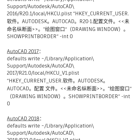
Support/Autodesk/AutoCAD\
2016/R20.1/local/HKCU.plist “HKEY_CURRENT_USER.
软件。AUTODESK。AUTOCAD。R20·1.配置文件。<<未
命名纵断面>>。“绘图窗口”（DRAWING WINDOW）。
SHOWPRINTBORDER“ -int 0
AutoCAD 2017
：
defaults write ~/Library/Application\
Support/Autodesk/AutoCAD\
2017/R21.0/local/HKCU_V1.plist
“HKEY_CURRENT_USER.软件。AUTODESK。
AUTOCAD。配置 文件。<<未命名纵断面>>。“绘图窗口”
（DRAWING WINDOW）。SHOWPRINTBORDER“ -int
0
AutoCAD 2018
：
defaults write ~/Library/Application\
Support/Autodesk/AutoCAD\