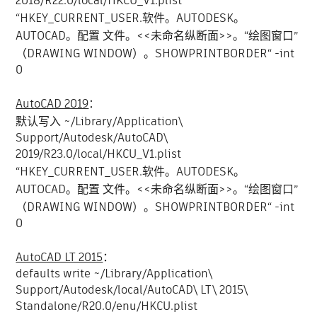
2018/R22.0/local/HKCU_V1.plist
“HKEY_CURRENT_USER.软件。AUTODESK。
AUTOCAD。配置 文件。<<未命名纵断面>>。“绘图窗口”
（DRAWING WINDOW）。SHOWPRINTBORDER“ -int
0
AutoCAD 2019
：
默认写入 ~/Library/Application\
Support/Autodesk/AutoCAD\
2019/R23.0/local/HKCU_V1.plist
“HKEY_CURRENT_USER.软件。AUTODESK。
AUTOCAD。配置 文件。<<未命名纵断面>>。“绘图窗口”
（DRAWING WINDOW）。SHOWPRINTBORDER“ -int
0
AutoCAD LT 2015
：
defaults write ~/Library/Application\
Support/Autodesk/local/AutoCAD\ LT\ 2015\
Standalone/R20.0/enu/HKCU.plist