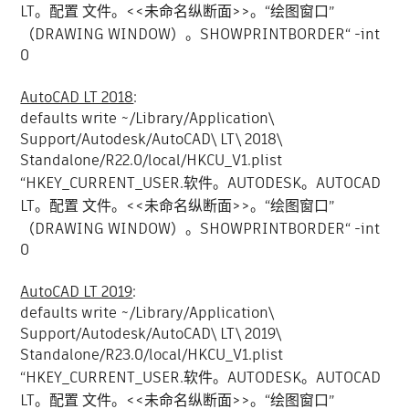
LT。配置 文件。<<未命名纵断面>>。“绘图窗口”
（DRAWING WINDOW）。SHOWPRINTBORDER“ -int
0
AutoCAD LT 2018
:
defaults write ~/Library/Application\
Support/Autodesk/AutoCAD\ LT\ 2018\
Standalone/R22.0/local/HKCU_V1.plist
“HKEY_CURRENT_USER.软件。AUTODESK。AUTOCAD
LT。配置 文件。<<未命名纵断面>>。“绘图窗口”
（DRAWING WINDOW）。SHOWPRINTBORDER“ -int
0
AutoCAD LT 2019
:
defaults write ~/Library/Application\
Support/Autodesk/AutoCAD\ LT\ 2019\
Standalone/R23.0/local/HKCU_V1.plist
“HKEY_CURRENT_USER.软件。AUTODESK。AUTOCAD
LT。配置 文件。<<未命名纵断面>>。“绘图窗口”