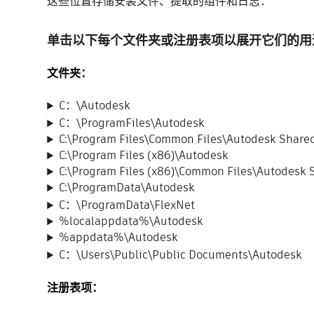
这些位置存储安装文件、提取的组件和日志：
单击以下每个文件夹或注册表项以展开它们的用
文件夹：
C：\Autodesk
C：\ProgramFiles\Autodesk
C:\Program Files\Common Files\Autodesk Share
C:\Program Files (x86)\Autodesk
C:\Program Files (x86)\Common Files\Autodesk 
C:\ProgramData\Autodesk
C：\ProgramData\FlexNet
%localappdata%\Autodesk
%appdata%\Autodesk
C：\Users\Public\Public Documents\Autodesk
注册表项：