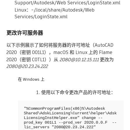
Support/Autodesk/Web Services/LoginState.xml
Linux：~/.local/share/Autodesk/Web
Services/LoginState.xml
更改许可服务器
以下示例展示了如何将服务器的许可地址（AutoCAD
2020（密钥 001L1），macOS 和 Linux 上的 Flame
2020（密钥 C0TL1））从
2080@10.12.15.111
更改为
2080@20.23.24.222
在 Windows 上
使用以下命令更改产品的许可地址：
"%CommonProgramFiles(x86)%\Autodesk 
Shared\AdskLicensing\Current\helper\Adsk
LicensingInstHelper.exe" change --
prod_key 001L1 --prod_ver 2020.0.0.F  --
lic_servers "2080@20.23.24.222"