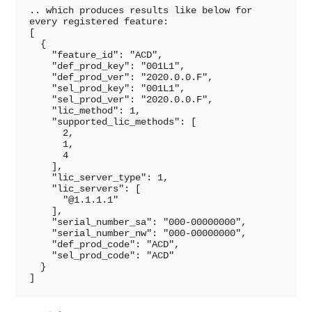
.. which produces results like below for 
every registered feature:

[

  {

    "feature_id": "ACD",

    "def_prod_key": "001L1",

    "def_prod_ver": "2020.0.0.F",

    "sel_prod_key": "001L1",

    "sel_prod_ver": "2020.0.0.F",

    "lic_method": 1,

    "supported_lic_methods": [

      2,

      1,

      4

    ],

    "lic_server_type": 1,

    "lic_servers": [

      "@1.1.1.1"

    ],

    "serial_number_sa": "000-00000000",

    "serial_number_nw": "000-00000000",

    "def_prod_code": "ACD",

    "sel_prod_code": "ACD"

  }

]