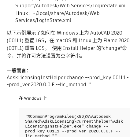
Support/Autodesk/Web Services/LoginState.xml
Linux：~/.local/share/Autodesk/Web
Services/LoginState.xml
以下示例展示了如何在 Windows 上为 AutoCAD 2020
(001L1) 重置 LGS，在 macOS 和 Linux 上为 Flame 2020
(C0TL1) 重置 LGS。 使用 Install Helper 的“change”命
令，并将许可方法设置为空字符串。
一般而言：
AdskLicensingInstHelper change --prod_key 001L1 -
-prod_ver 2020.0.0.F --lic_method ""
在 Windows 上
"%CommonProgramFiles(x86)%\Autodesk 
Shared\AdskLicensing\Current\helper\Adsk
LicensingInstHelper.exe" change --
prod_key 001L1 --prod_ver 2020.0.0.F --