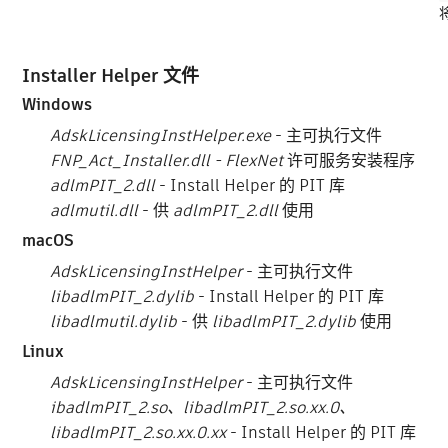
Installer Helper 文件
Windows
AdskLicensingInstHelper.exe
- 主可执行文件
FNP_Act_Installer.dll - FlexNet
许可服务安装程序
adlmPIT_2.dll
- Install Helper 的 PIT 库
adlmutil.dll
- 供
adlmPIT_2.dll
使用
macOS
AdskLicensingInstHelper
- 主可执行文件
libadlmPIT_2.dylib
- Install Helper 的 PIT 库
libadlmutil.dylib
- 供
libadlmPIT_2.dylib
使用
Linux
AdskLicensingInstHelper
- 主可执行文件
ibadlmPIT_2.so、libadlmPIT_2.so.xx.0、
libadlmPIT_2.so.xx.0.xx
- Install Helper 的 PIT 库