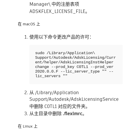
Manager\ 中的注册表项
ADSKFLEX_LICENSE_FILE。
在 macOS 上
使用以下命令更改产品的许可：
sudo /Library/Application\ 
Support/Autodesk/AdskLicensing/Curr
ent/helper/AdskLicensingInstHelper 
change --prod_key C0TL1 --prod_ver 
2020.0.0.F --lic_server_type "" --
lic_servers ""
从 /Library/Application
Support/Autodesk/AdskLicensingService
中删除 C0TL1 对应的文件夹。
从主目录中删除
.flexlmrc
。
在 Linux 上