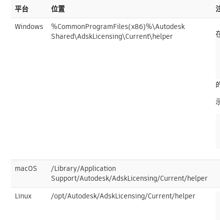
平台
位置
Windows
%CommonProgramFiles(x86)%\Autodesk
Shared\AdskLicensing\Current\helper
macOS
/Library/Application
Support/Autodesk/AdskLicensing/Current/helper
Linux
/opt/Autodesk/AdskLicensing/Current/helper