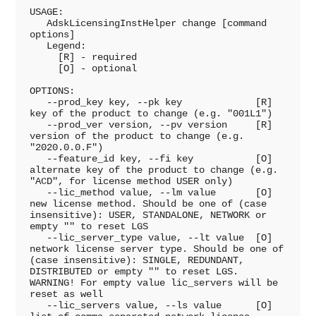
USAGE:

   AdskLicensingInstHelper change [command 
options]

   Legend:

     [R] - required

     [O] - optional

OPTIONS:

   --prod_key key, --pk key             [R] 
key of the product to change (e.g. "001L1")

   --prod_ver version, --pv version     [R] 
version of the product to change (e.g. 
"2020.0.0.F")

   --feature_id key, --fi key           [O] 
alternate key of the product to change (e.g. 
"ACD", for license method USER only)

   --lic_method value, --lm value       [O] 
new license method. Should be one of (case 
insensitive): USER, STANDALONE, NETWORK or 
empty "" to reset LGS

   --lic_server_type value, --lt value  [O] 
network license server type. Should be one of 
(case insensitive): SINGLE, REDUNDANT, 
DISTRIBUTED or empty "" to reset LGS. 
WARNING! For empty value lic_servers will be 
reset as well

   --lic_servers value, --ls value      [O] 