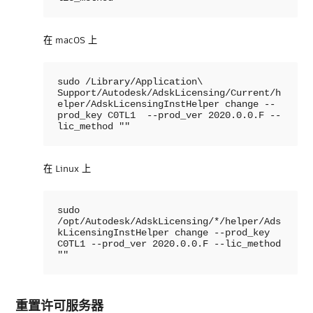
在 macOS 上
sudo /Library/Application\ 
Support/Autodesk/AdskLicensing/Current/h
elper/AdskLicensingInstHelper change --
prod_key C0TL1  --prod_ver 2020.0.0.F --
lic_method ""
在 Linux 上
sudo 
/opt/Autodesk/AdskLicensing/*/helper/Ads
kLicensingInstHelper change --prod_key 
C0TL1 --prod_ver 2020.0.0.F --lic_method 
""
重置许可服务器