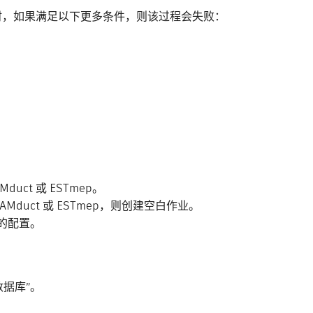
弯头时，如果满足以下更多条件，则该过程会失败：
Mduct 或 ESTmep。
Mduct 或 ESTmep，则创建空白作业。
用的配置。
>数据库”。