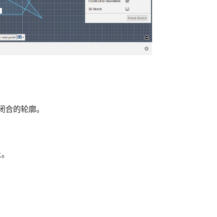
闭合的轮廓。
上。