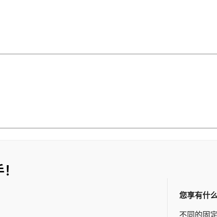
手！
您享有什
不同的固