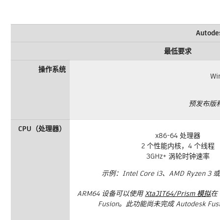
Autod
最低要求
操作系统
Wi
预发布版和
CPU（处理器）
x86-64 处理器
2 个性能内核，4 个线程
3GHz+ 涡轮时钟速率
示例：Intel Core i3、AMD Ryzen 
ARM64 设备可以使用
XtaJIT64/Prism 模拟
在
Fusion。此功能尚未完成 Autodesk Fu