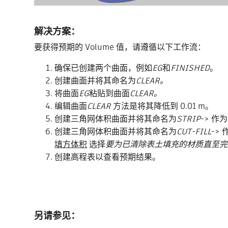
解决方案：
要获得预期的 Volume 值，请遵循以下工作流：
确保已创建两个曲面，例如
EG
和
FINISHED
。
创建曲面并将其命名为
CLEAR。
将曲面
EG
粘贴到曲面
CLEAR。
编辑曲面
CLEAR
方法是将其降低到 0.01 m。
创建三角网体积曲面并将其命名为
STRIP
-> 作
创建三角网体积曲面并将其命名为
CUT-FILL
-> 
填方体积
选择
要为已清除表土填充的材质直至完
创建高程表以查看预期结果。
另请参见：