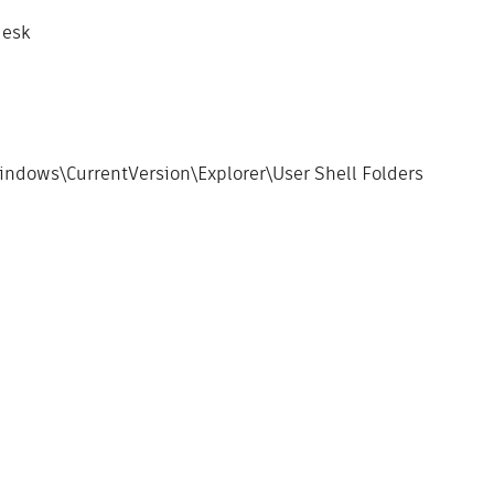
esk
dows\CurrentVersion\Explorer\User Shell Folders