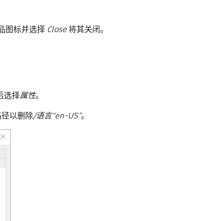
品图标并选择
Close
将其关闭。
然后选择
属性
。
路径以删除
/语言“en-US”
。