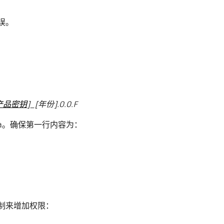
误。
产品密钥
]_[年份].0.0.F
ata。确保第一行内容为：
制来增加权限：