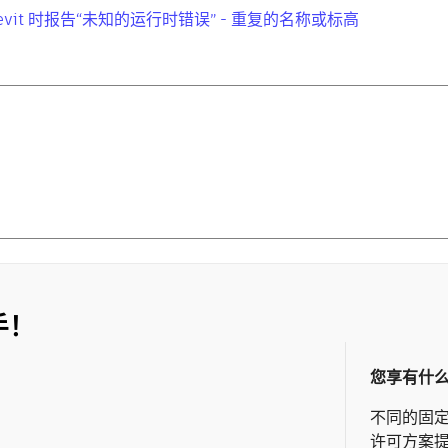
传输到 Revit 时报告“未知的运行时错误” - 重复的名称或标高
手！
您享有什
不同的固
许可方案