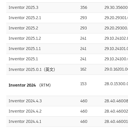
Inventor 2025.3
356
29.30.3560
Inventor 2025.2.1
293
29.20.29301
Inventor 2025.2
293
29.20.2930
Inventor 2025.1.2
241
29.10.24102
Inventor 2025.1.1
241
29.10.24101
Inventor 2025.1
241
29.10.24100
162
29.0.16201.
Inventor 2025.0.1（英文）
153
28.0.15300
Inventor 2024
（RTM）
Inventor 2024.4.3
460
28.40.4600
Inventor 2024.4.2
460
28.40.4600
Inventor 2024.4.1
460
28.40.4600