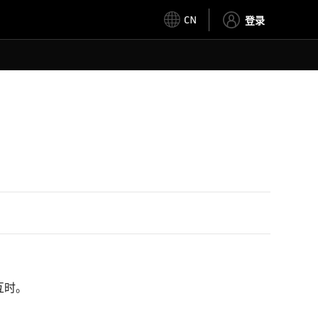
CN
登录
互时。