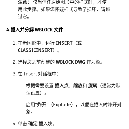
注意：
仅当信任原始图形中的样式时，才使
用此步骤。如果您怀疑样式导致了损坏，请跳
过它。
4.插入并分解 WBLOCK 文件
在新图形中，运行
INSERT
（或
CLASSICINSERT
）。
选择您之前创建的
WBLOCK DWG
作为源。
在 Insert 对话框中：
根据需要设置
插入点
、
缩放
和
旋转
（通常为默
认设置）。
启用
“炸开”（Explode）
，以便在插入时炸开对
象。
单击
确定
插入块。