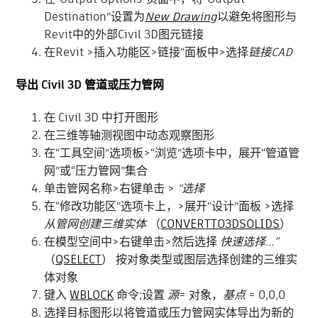
Destination”设置为
New Drawing
以避免将图形与
Revit中的外部Civil 3D图元链接
在Revit >插入功能区>链接“面板中>选择
链接CAD
导出 Civil 3D 管道或压力管网
在 Civil 3D 中打开图形
在三维等轴测视图中动态观察图形
在“工具空间”选项板>“浏览”选项卡中，展开“管道管
网”或“压力管网”集合
单击管网名称>右键单击 >
“选择
在“修改功能区”选项卡上，>展开“设计”面板 >选择
从管网创建三维实体
（
CONVERTTO3DSOLIDS
）
在模型空间中>右键单击>然后选择
快速选择...”
（
QSELECT
） 按对象类型或图层选择创建的三维实
体对象
键入
WBLOCK
命令;设置
源
= 对象，
基点
= 0,0,0
选择目标图形以将管道或压力管网实体导出为新的