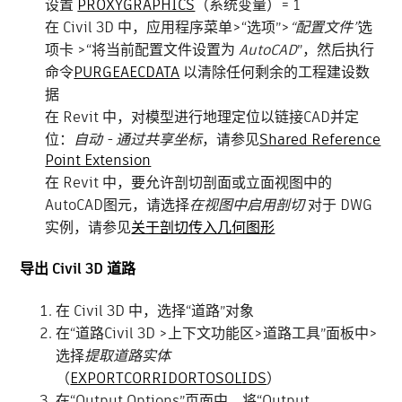
设置
PROXYGRAPHICS
（系统变量）= 1
在 Civil 3D 中，应用程序菜单>“选项”>
“配置文件”
选
项卡 >“将当前配置文件设置为
AutoCAD
”，然后执行
命令
PURGEAECDATA
以清除任何剩余的工程建设数
据
在 Revit 中，对模型进行地理定位以链接CAD并定
位：
自动 - 通过共享坐标
，请参见
Shared Reference
Point Extension
在 Revit 中，要允许剖切剖面或立面视图中的
AutoCAD图元，请选择
在视图中启用剖切
对于 DWG
实例，请参见
关于剖切传入几何图形
导出 Civil 3D 道路
在 Civil 3D 中，选择“道路”对象
在“道路Civil 3D >上下文功能区>道路工具”面板中>
选择
提取道路实体
（
EXPORTCORRIDORTOSOLIDS
）
在“Output Options”页面中，将“Output