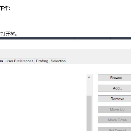
以下作
：
并打开树。