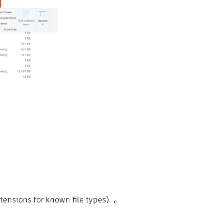
。
ns for known file types）。