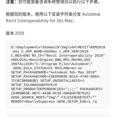
注意：
您可能需要咨询系统管理员以执行以下步骤。
根据您的版本，使用以下安装字符串分发 Autodesk
Revit Interoperability for 3ds Max：
版本 2019
D:\Deployments\3dsmax19\Img\x64\REVIT\RXM2019
.msi C_APP_NAME=3dsMax C_APP_VER=2019 
C_RES=ENU RX_CF="Revit Interoperability 2019" 
ADDLOCAL=RevitEngine,DWG,RPC,MACRO,OGS 
INSTALLDIR="C:\Program Files\Autodesk\" 
 ADSK_EULA_STATUS=#1 MUILANG=en-us 
SETUP_PACKAGENAME="Autodesk 3ds Max 2019" 
SETUP_PACKAGECODE={8E850B3E-B21A-4790-0864-
7CCB73BD8B3B} SETUP_UNINSTALLKEYS=1 
SETUP_ISLANGUAGEPACK=0 
SETUP_PRODUCTDEPENDENCIES=";;;;" PACKAGEUPI=
{64B9B03E-3B7C-4A3B-9C33-A9A8A87B761A} 
ADSK_SOURCE_ROOT="Img\" FILESINUSETEXT="" 
REBOOT=ReallySuppress ADSK_SETUP_EXE=1 /q