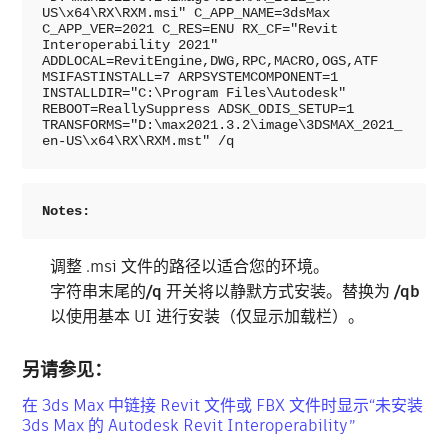
US\x64\RX\RXM.msi" C_APP_NAME=3dsMax 
C_APP_VER=2021 C_RES=ENU RX_CF="Revit 
Interoperability 2021" 
ADDLOCAL=RevitEngine,DWG,RPC,MACRO,OGS,ATF 
MSIFASTINSTALL=7 ARPSYSTEMCOMPONENT=1 
INSTALLDIR="C:\Program Files\Autodesk" 
REBOOT=ReallySuppress ADSK_ODIS_SETUP=1 
TRANSFORMS="D:\max2021.3.2\image\3DSMAX_2021_
en-US\x64\RX\RXM.mst" /q
Notes:
调整 .msi 文件的路径以适合您的环境。
字符串末尾的
/q
开关将以静默方式安装。替换为
/qb
以使用基本 UI 进行安装（仅显示加载栏）。
另请参见：
在 3ds Max 中链接 Revit 文件或 FBX 文件时显示“未安装
3ds Max 的 Autodesk Revit Interoperability”