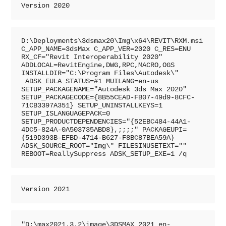
Version 
2020
D:\Deployments\3dsmax20\Img\x64\REVIT\RXM.msi 
C_APP_NAME=3dsMax C_APP_VER=2020 C_RES=ENU 
RX_CF="Revit Interoperability 2020" 
ADDLOCAL=RevitEngine,DWG,RPC,MACRO,OGS 
INSTALLDIR="C:\Program Files\Autodesk\" 
 ADSK_EULA_STATUS=#1 MUILANG=en-us 
SETUP_PACKAGENAME="Autodesk 3ds Max 2020" 
SETUP_PACKAGECODE={8B55CEAD-FB07-49d9-8CFC-
71CB3397A351} SETUP_UNINSTALLKEYS=1 
SETUP_ISLANGUAGEPACK=0 
SETUP_PRODUCTDEPENDENCIES="{52EBC484-44A1-
4DC5-824A-0A503735ABD8},;;;;" PACKAGEUPI=
{519D393B-EFBD-4714-B627-F8BC87BEA59A} 
ADSK_SOURCE_ROOT="Img\" FILESINUSETEXT="" 
REBOOT=ReallySuppress ADSK_SETUP_EXE=1 /q
Version 
2021
"D:\max2021.3.2\image\3DSMAX_2021_en-