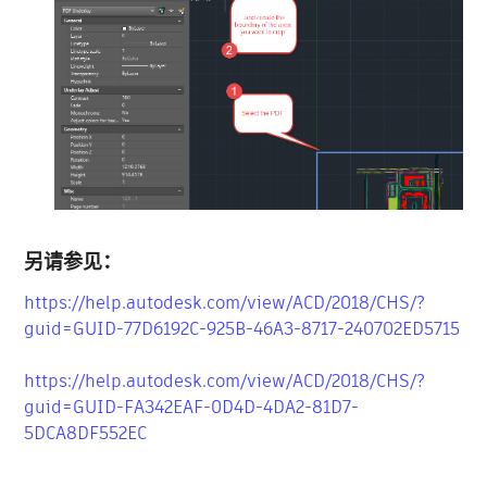
另请参见：
https://help.autodesk.com/view/ACD/2018/CHS/?
guid=GUID-77D6192C-925B-46A3-8717-240702ED5715
https://help.autodesk.com/view/ACD/2018/CHS/?
guid=GUID-FA342EAF-0D4D-4DA2-81D7-
5DCA8DF552EC