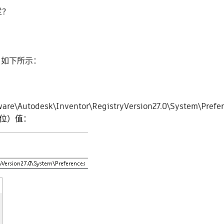
栏？
s”，如下所示：
\Autodesk\Inventor\RegistryVersion27.0\System\Prefe
 位）值：