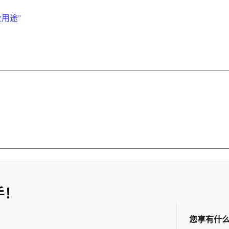
业用途”
手！
您享有什