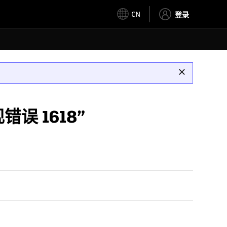
CN
登录
错误 1618”